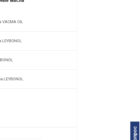
ные масла
а VACMA OIL
а LEYBONOL
YBONOL
ла LEYBONOL