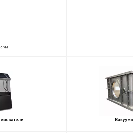
боры
чеискатели
Вакуум