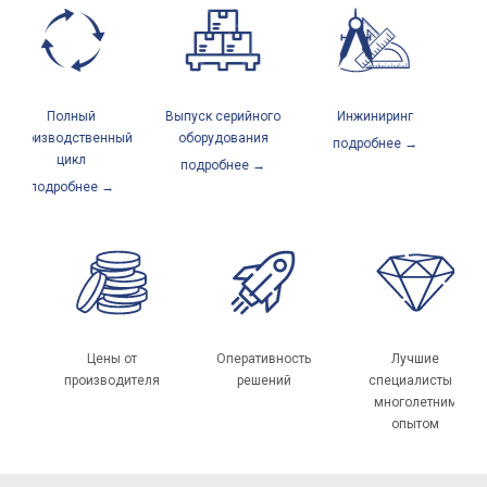
Полный
Выпуск серийного
Инжиниринг
Се
производственный
оборудования
подробнее →
п
цикл
подробнее →
подробнее →
У
РФ и
Цены от
Оперативность
Лучшие
производителя
решений
специалисты с
многолетним
опытом