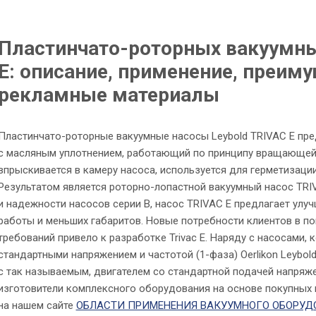
Пластинчато-роторных вакуумны
E: описание, применение, преиму
рекламные материалы
Пластинчато-роторные вакуумные насосы Leybold TRIVAC E пр
с масляным уплотнением, работающий по принципу вращающейс
впрыскивается в камеру насоса, используется для герметизации
Результатом является роторно-лопастной вакуумный насос TRI
и надежности насосов серии B, насос TRIVAC E предлагает улуч
работы и меньших габаритов. Новые потребности клиентов в п
требований привело к разработке Trivac E. Наряду с насосами,
стандартными напряжением и частотой (1-фаза) Oerlikon Leybol
с так называемым, двигателем со стандартной подачей напряж
изготовители комплексного оборудования на основе покупных
на нашем сайте
ОБЛАСТИ ПРИМЕНЕНИЯ ВАКУУМНОГО ОБОРУД