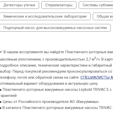
Детекторы утечки
Стерилизаторы
Системы сублим
Химические и исследовательские лаборатории
Общая ва
Подпорный насос для высоковакуумных насосных систем
✔ В нашем ассортименте вы найдёте Пластинчато-роторные ва
3
масляным уплотнением, с производительностью 2,7 м
/ч. В ка
подробное описание, технические характеристики и габаритный
выбор. Перед покупкой рекомендуем проконсультироваться со
телефону, почте или обратной связи на сайте.
СПЕЦИАЛИСТЫ А
оптимальный вариант оборудования и актуальную цену.
■ Пластинчато-роторные вакуумные насосы Leybold TRIVAC E с
гарантией
■ Цены от Российского производителя АО «Вакууммаш»
■ В каталоге Пластинчато-роторные вакуумные насосы TRIVAC 