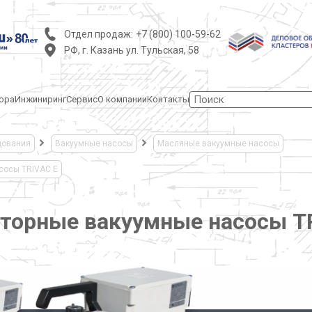
Отдел продаж:
+7 (800) 100-59-62
РФ, г. Казань ул. Тульская, 58
ора
Инжиниринг
Сервис
О компании
Контакты
дования
Вакуумные насосы
Масляные вакуумные насосы
сосы TRIVAC E
торные вакуумные насосы T