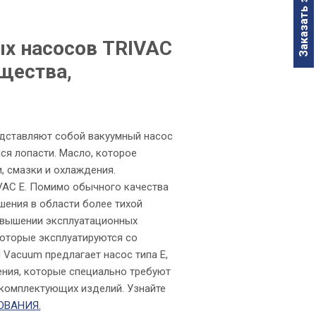
Заказать звонок
х насосов TRIVAC
щества,
едставляют собой вакуумный насос
я лопасти. Масло, которое
, смазки и охлаждения.
VAC E. Помимо обычного качества
шения в области более тихой
овышении эксплуатационных
 которые эксплуатируются со
d Vacuum предлагает насос типа Е,
ения, которые специально требуют
 комплектующих изделий. Узнайте
ОВАНИЯ.