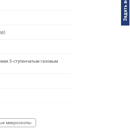
Задать вопрос
рр)
емая 3-ступенчатым газовым
вые микроскопы