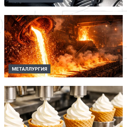
Заказать звонок
Машиностроение Вакуумные насосы, агрегаты и системы
широко применяютс...
МЕТАЛЛУРГИЯ
Металлургия АО «Вакууммаш» имеет успешный опыт
применения ва...