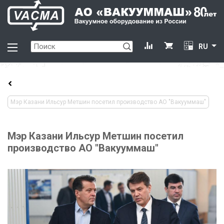
RU
Мэр Казани Ильсур Метшин посетил производство АО "Вакууммаш"
Мэр Казани Ильсур Метшин посетил
производство АО "Вакууммаш"