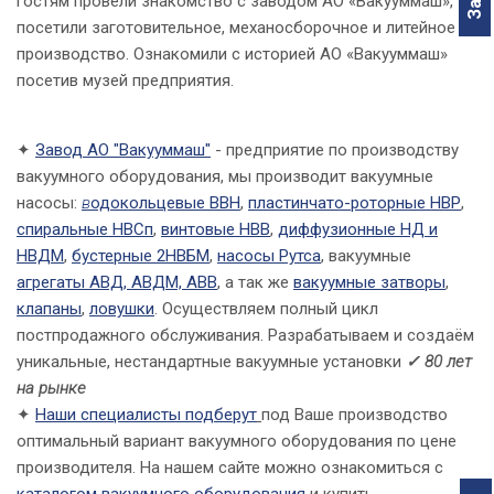
гостям провели знакомство с заводом АО «Вакууммаш»,
посетили заготовительное, механосборочное и литейное
производство. Ознакомили с историей АО «Вакууммаш»
посетив музей предприятия.
✦
Завод АО "Вакууммаш"
- предприятие по производству
вакуумного оборудования, мы производит вакуумные
насосы:
в
одокольцевые ВВН
,
пластинчато-роторные НВР
,
спиральные НВСп
,
винтовые НВВ
,
диффузионные НД и
НВДМ
,
бустерные 2НВБМ
,
насосы Рутса
, вакуумные
агрегаты АВД, АВДМ, АВВ
, а так же
вакуумные затворы
,
клапаны
,
ловушки
. Осуществляем полный цикл
постпродажного обслуживания. Разрабатываем и создаём
уникальные, нестандартные вакуумные установки
✓ 80 лет
на рынке
✦
Наши
специалисты подберут
под Ваше производство
оптимальный вариант вакуумного оборудования по цене
производителя. На нашем сайте можно ознакомиться с