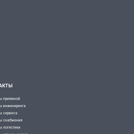
АКТЫ
ы приёмной
ы инжиниринга
ы сервиса
ты снабжения
ы логистики