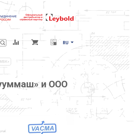
RU
«МВК»
кууммаш» и ООО