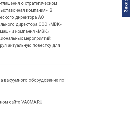
глашения о стратегическом
ыставочная компания». В
ческого директора АО
рального директора ООО «МВК»
ммаш» и компания «МВК»
сиональных мероприятий:
ируя актуальную повестку для
а вакуумного оборудование по
ном сайте VACMA.RU