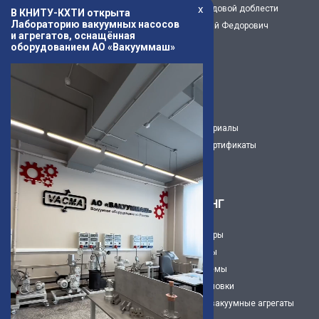
x
Предприятие трудовой доблести
В КНИТУ-КХТИ открыта
Лабораторию вакуумных насосов
Капустин Николай Федорович
и агрегатов, оснащённая
История
оборудованием АО «Вакууммаш»
Музей
Новости
Статьи
3Д модели
Рекламные материалы
Декларации и сертификаты
Карьера
ИНЖИНИРИНГ
Вакуумные камеры
Вакуумные посты
Вакуумнве системы
Вакуумные установки
Нестандартные вакуумные агрегаты