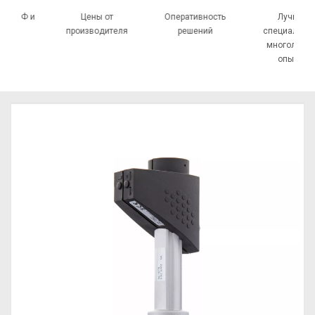
ка по РФ и
Цены от
Оперативность
Лучшие
СНГ
производителя
решений
специалис
многолет
опытом