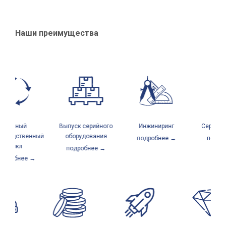
Наши преимущества
Полный
Выпуск серийного
Инжиниринг
Сервисны
зводственный
оборудования
подробнее →
подроб
цикл
подробнее →
дробнее →