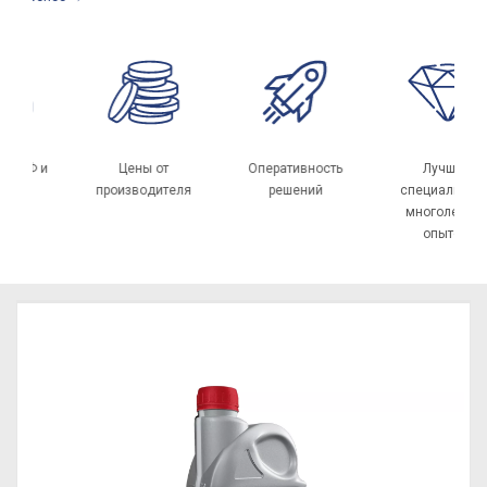
 по РФ и
Цены от
Оперативность
Лучшие
НГ
производителя
решений
специалисты
многолетн
опытом