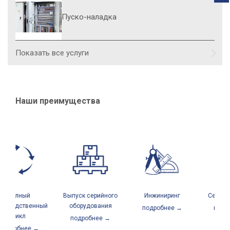
Пуско-наладка
Показать все услуги
У
Наши преимущества
Полный
Выпуск серийного
Инжиниринг
Сервисн
изводственный
оборудования
подробнее →
подро
цикл
подробнее →
одробнее →