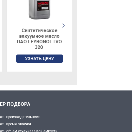
Синтетическое
вакуумное масло
Синтетическое
ПАО LEYBONOL LVO
вакуумное масло
320
LEYBONOL LVO 702
УЗНАТЬ ЦЕНУ
УЗНАТЬ ЦЕНУ
ЕР ПОДБОРА
ать производительность
ать время откачки
ать объём откачиваемой ёмкости