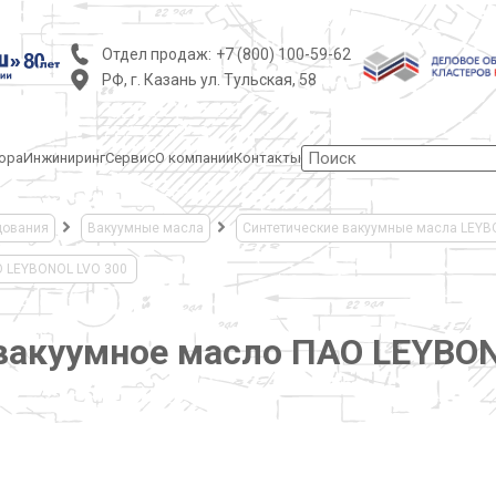
Отдел продаж:
+7 (800) 100-59-62
РФ, г. Казань ул. Тульская, 58
ора
Инжиниринг
Сервис
О компании
Контакты
дования
Вакуумные масла
Синтетические вакуумные масла LEY
О LEYBONOL LVO 300
вакуумное масло ПАО LEYBO