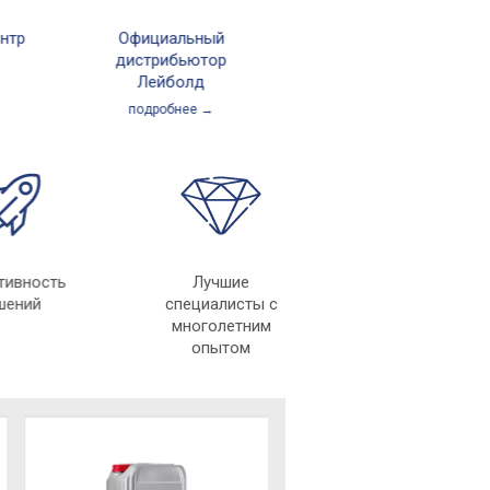
Официальный
Крупнейшее
дистрибьютор
производство в
Лейболд
России
подробнее →
подробнее →
еративность
Лучшие
решений
специалисты с
многолетним
опытом