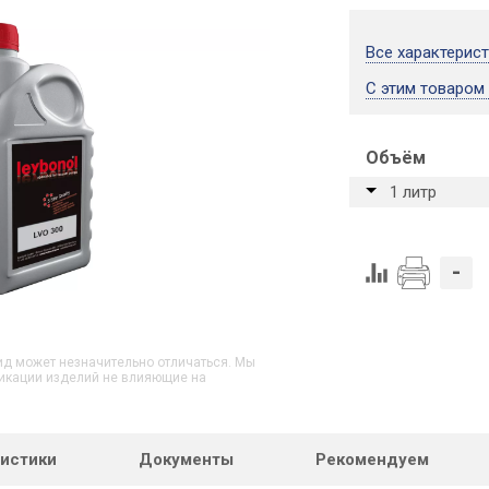
Все характерис
С этим товаром
Объём
1 литр
-
д может незначительно отличаться. Мы
икации изделий не влияющие на
ристики
Документы
Рекомендуем