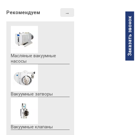
Рекомендуем
Заказать звонок
Наименование параметра м
LVO 300
Тип масла
Свойства
Масляные вакуумные
насосы
Примеры применения
Вакуумные затворы
Совместимость с эластом
- FKM (FPM, Viton)
- NBR (Perbunan) *
- EPDM
Вакуумные клапаны