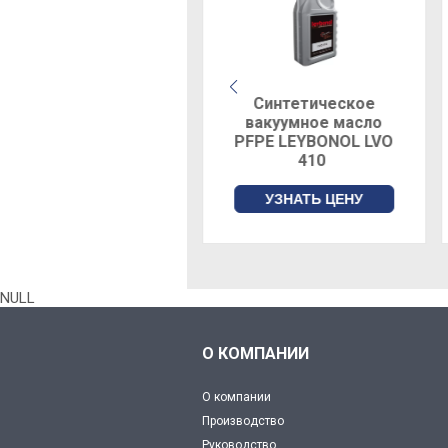
Синтетическое
Синтетическое
вакуумное масло
вакуумное масло
PFPE LEYBONOL LVO
PFPE LEYBONOL LVO
400
410
УЗНАТЬ ЦЕНУ
УЗНАТЬ ЦЕНУ
NULL
О КОМПАНИИ
О компании
Производство
Руководство