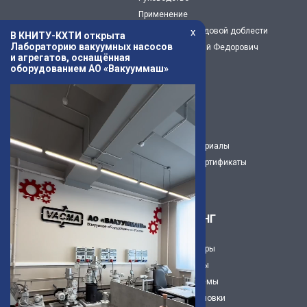
Применение
x
Предприятие трудовой доблести
В КНИТУ-КХТИ открыта
Лабораторию вакуумных насосов
Капустин Николай Федорович
и агрегатов, оснащённая
История
оборудованием АО «Вакууммаш»
Музей
Новости
Статьи
3Д модели
Рекламные материалы
Декларации и сертификаты
Карьера
ИНЖИНИРИНГ
Вакуумные камеры
Вакуумные посты
Вакуумнве системы
Вакуумные установки