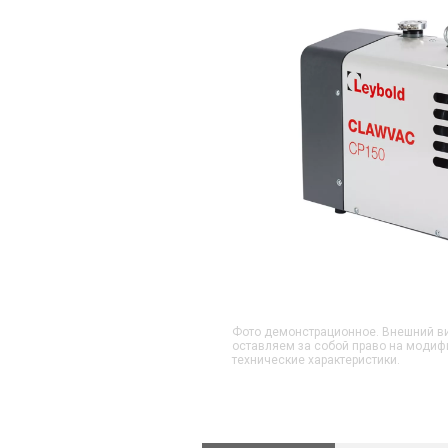
Фото демонстрационное. Внешний ви
оставляем за собой право на модиф
технические характеристики.