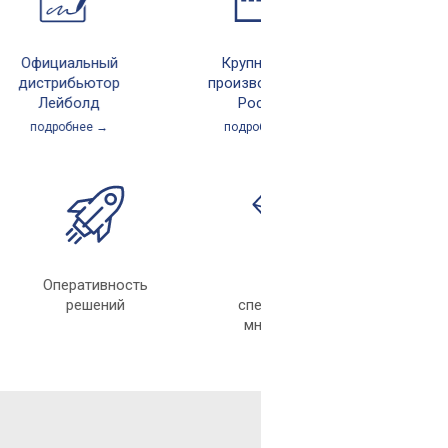
Официальный
Крупнейшее
истрибьютор
производство в
Лейболд
России
подробнее →
подробнее →
Оперативность
Лучшие
решений
специалисты с
многолетним
опытом