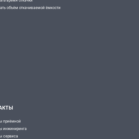
ать время откачки
ать объём откачиваемой ёмкости
АКТЫ
ы приёмной
ы инжиниринга
ы сервиса