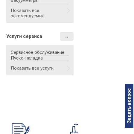
Вакуумметры
Уровень шума, Дб
Показать все
рекомендуемые
Класс защиты, IP
Габаритные размеры, мм
Услуги сервиса
Масса, кг
Сервисное обслуживание
Пуско-наладка
Скорость откачки н
150
Показать все услуги
Задать вопрос