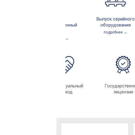
Полный
Выпуск серийного
производственный
оборудования
цикл
подробнее →
подробнее →
Индивидуальный
Государс
подход
лицен