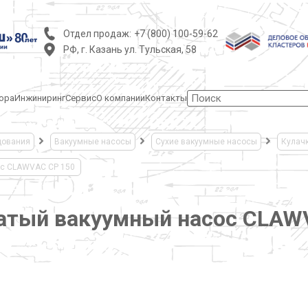
Отдел продаж:
+7 (800) 100-59-62
РФ, г. Казань ул. Тульская, 58
ора
Инжиниринг
Сервис
О компании
Контакты
дования
Вакуумные насосы
Сухие вакуумные насосы
Кулач
ос CLAWVAC CP 150
чатый вакуумный насос CLAW