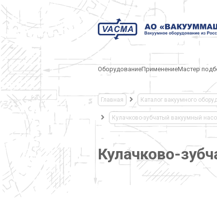
Оборудование
Применение
Мастер подб
Главная
Каталог вакуумного обору
Кулачково-зубчатый вакуумный нас
Кулачково-зуб