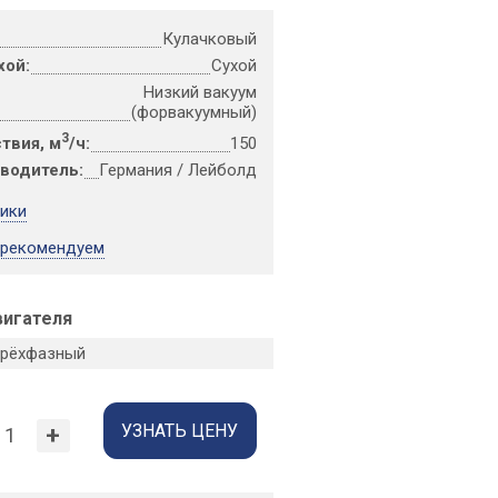
Кулачковый
хой:
Сухой
Низкий вакуум
(форвакуумный)
3
твия, м
/ч:
150
зводитель:
Германия / Лейболд
тики
 рекомендуем
вигателя
 трёхфазный
УЗНАТЬ ЦЕНУ
+