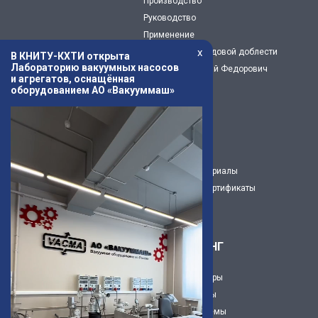
Производство
Руководство
Применение
x
Предприятие трудовой доблести
В КНИТУ-КХТИ открыта
Лабораторию вакуумных насосов
Капустин Николай Федорович
и агрегатов, оснащённая
История
оборудованием АО «Вакууммаш»
Музей
Новости
Статьи
3Д модели
Рекламные материалы
Декларации и сертификаты
Карьера
ИНЖИНИРИНГ
Вакуумные камеры
Вакуумные посты
Вакуумнве системы