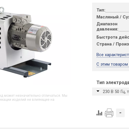
Тип:
Масляный / Су
Диапазон
давления:
Быстрота дейс
Страна / Прои
Все характерис
С этим товаром
Тип электрод
230 В 50 Гц,
д может незначительно отличаться. Мы
икации изделий не влияющие на
-