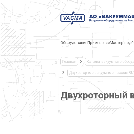
Оборудование
Применение
Мастер подб
Главная
Каталог вакуумного обору
Двухроторные вакуумные насосы R
Двухроторный 