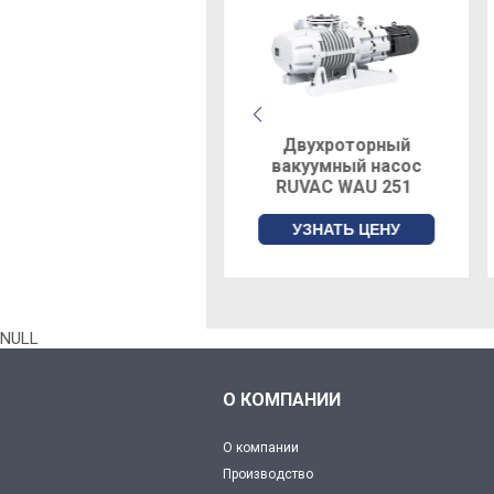
Двухроторный
Двухроторный
вакуумный насос
вакуумный насос
RUVAC WA 1001
RUVAC WAU 251
УЗНАТЬ ЦЕНУ
УЗНАТЬ ЦЕНУ
NULL
О КОМПАНИИ
О компании
Производство