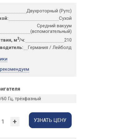
Двухроторный (Рутс)
хой:
Сухой
Средний вакуум
(вспомогательный)
3
твия, м
/ч:
210
зводитель:
Германия / Лейболд
тики
 рекомендуем
вигателя
0/60 Гц, трёхфазный
УЗНАТЬ ЦЕНУ
+