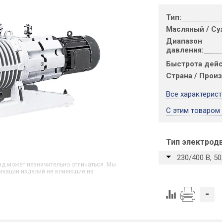
Тип:
Масляный / Су
Диапазон
давления:
Быстрота дейс
Страна / Прои
Все характерис
С этим товаром
Тип электрод
230/400 В, 5
д может незначительно отличаться. Мы
икации изделий не влияющие на
-