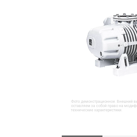
Фото демонстрационное. Внешний ви
оставляем за собой право на модиф
технические характеристики.