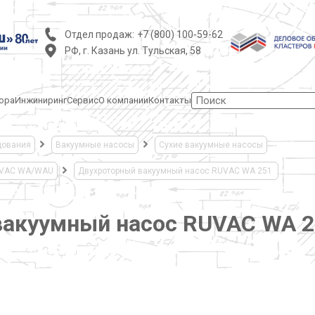
Отдел продаж:
+7 (800) 100-59-62
РФ, г. Казань ул. Тульская, 58
ора
Инжиниринг
Сервис
О компании
Контакты
дования
Вакуумные насосы
Сухие вакуумные насосы
UVAC WA/WAU
Двухроторный вакуумный насос RUVAC WA 251
вакуумный насос RUVAC WA 