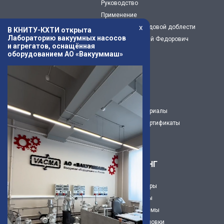
Руководство
Применение
x
Предприятие трудовой доблести
В КНИТУ-КХТИ открыта
Лабораторию вакуумных насосов
Капустин Николай Федорович
и агрегатов, оснащённая
История
оборудованием АО «Вакууммаш»
Музей
Новости
Статьи
3Д модели
Рекламные материалы
Декларации и сертификаты
Карьера
ИНЖИНИРИНГ
Вакуумные камеры
Вакуумные посты
Вакуумнве системы
Вакуумные установки