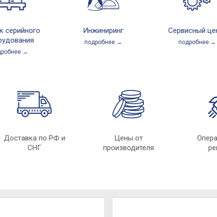
рийного
Инжиниринг
Сервисный центр
вания
подробнее →
подробнее →
нее →
Доставка по РФ и
Цены от
О
СНГ
производителя