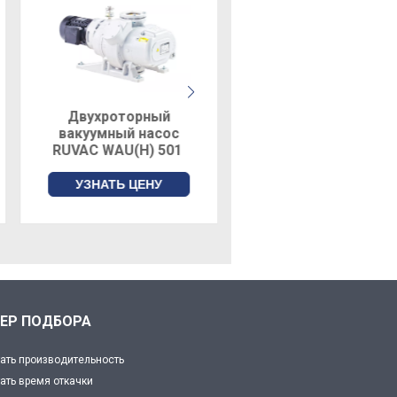
Скорость откачки н
Двухроторный
Двухроторный
вакуумный насос
вакуумный насос
RUVAC WAU(H) 501
RUVAC WA 2001
УЗНАТЬ ЦЕНУ
УЗНАТЬ ЦЕНУ
ЕР ПОДБОРА
ать производительность
ать время откачки