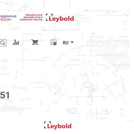
RU
251