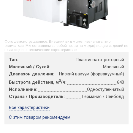
Фото демонстрационное. Внешний вид может незначительно
отличаться. Мы оставляем за собой право на модификации изделий не
влияющие на технические характеристики.
Тип:
Пластинчато-роторный
Масляный / Сухой:
Масляный
Диапазон давления:
Низкий вакуум (форвакуумный)
3
Быстрота действия, м
/ч:
640
Исполнение:
Одноступенчатый
Страна / Производитель:
Германия / Лейболд
Все характеристики
С этим товаром рекомендуем