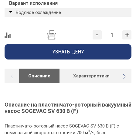
Вариант исполнения
Водяное охлаждение
-
+
УЗНАТЬ ЦЕНУ
Описание
Характеристики
Г
Описание на пластинчато-роторный вакуумный
насос SOGEVAC SV 630 B (F)
Пластинчато-роторный насос SOGEVAC SV 630 B (F) с
3
номинальной скоростью откачки 700 м
/ч, был