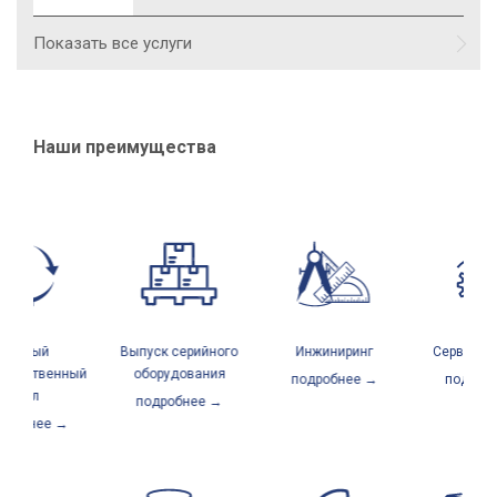
Показать все услуги
Наши преимущества
олный
Выпуск серийного
Инжиниринг
Сервисный 
одственный
оборудования
подробнее →
подробн
цикл
подробнее →
робнее →