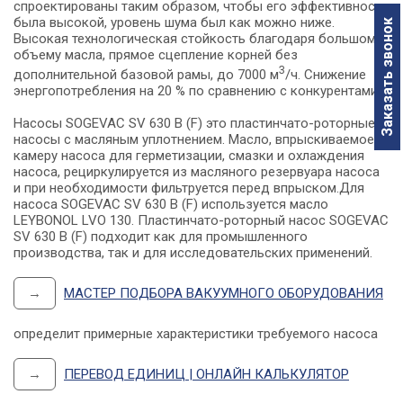
спроектированы таким образом, чтобы его эффективность
была высокой, уровень шума был как можно ниже.
Заказать звонок
Высокая технологическая стойкость благодаря большому
объему масла, прямое сцепление корней без
3
дополнительной базовой рамы, до 7000 м
/ч. Снижение
энергопотребления на 20 % по сравнению с конкурентами.
Насосы SOGEVAC SV 630 B (F) это пластинчато-роторные
насосы с масляным уплотнением. Масло, впрыскиваемое в
камеру насоса для герметизации, смазки и охлаждения
насоса, рециркулируется из масляного резервуара насоса
и при необходимости фильтруется перед впрыском.Для
насоса SOGEVAC SV 630 B (F) используется масло
LEYBONOL LVO 130. Пластинчато-роторный насос SOGEVAC
SV 630 B (F) подходит как для промышленного
производства, так и для исследовательских применений.
→
МАСТЕР ПОДБОРА ВАКУУМНОГО ОБОРУДОВАНИЯ
определит примерные характеристики требуемого насоса
→
ПЕРЕВОД ЕДИНИЦ | ОНЛАЙН КАЛЬКУЛЯТОР