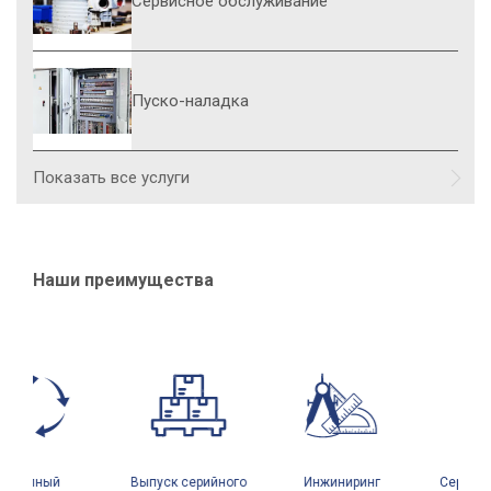
Сервисное обслуживание
Пуско-наладка
Показать все услуги
С
о
Наши преимущества
Полный
Выпуск серийного
Инжиниринг
Сервисны