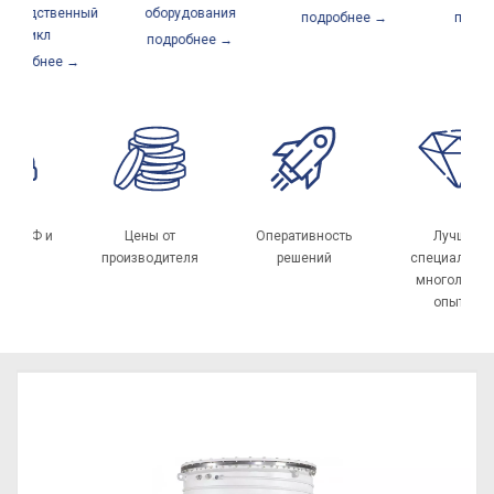
зводственный
оборудования
подробнее →
подроб
цикл
подробнее →
одробнее →
У
а по РФ и
Цены от
Оперативность
Лучшие
СНГ
производителя
решений
специалист
многолетн
опытом