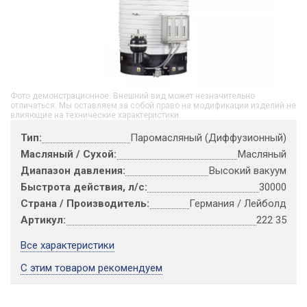
Фото демонстрационное. Внешний вид может незначительно
отличаться. Мы оставляем за собой право на модификации изделий не
влияющие на технические характеристики.
Тип:
Паромасляный (Диффузионный)
Масляный / Сухой:
Масляный
Диапазон давления:
Высокий вакуум
Быстрота действия, л/с:
30000
Страна / Производитель:
Германия / Лейболд
Артикул:
222 35
Все характеристики
С этим товаром рекомендуем