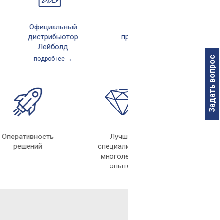
Официальный
Крупнейшее
дистрибьютор
производство в
Лейболд
России
Задать вопрос
подробнее →
подробнее →
Оперативность
Лучшие
решений
специалисты с
многолетним
опытом