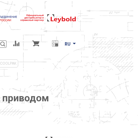
RU
 COOLPAK
м приводом