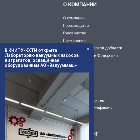
О КОМПАНИИ
О компании
Производство
Руководство
Применение
x
Предприятие трудовой доблести
В КНИТУ-КХТИ открыта
Лабораторию вакуумных насосов
Капустин Николай Федорович
и агрегатов, оснащённая
История
оборудованием АО «Вакууммаш»
Музей
Новости
Статьи
3Д модели
Рекламные материалы
Декларации и сертификаты
Карьера
ИНЖИНИРИНГ