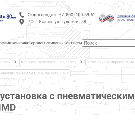
Отдел продаж:
+7 (800) 100-59-62
РФ, г. Казань ул. Тульская, 58
ора
Инжиниринг
Сервис
О компании
Контакты
асосы
Криогенные вакуумные насосы
Установки компрессорные
тическим приводом COOLPAK 6200 HMD
установка с пневматически
 HMD