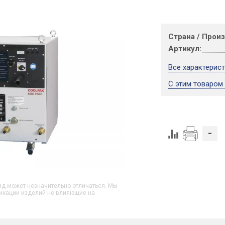
Страна / Прои
Артикул:
Все характерис
С этим товаром
-
д может незначительно отличаться. Мы
икации изделий не влияющие на