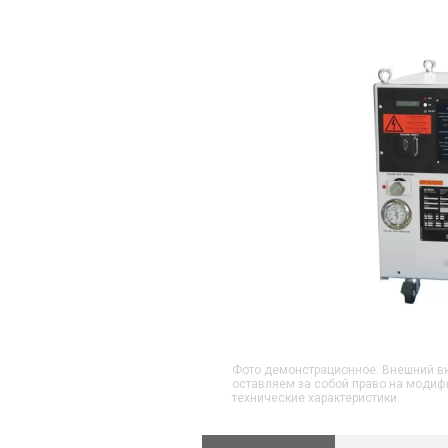
Фото демонстрационное. Внешний ви
оставляем за собой право на модиф
технические характеристики.