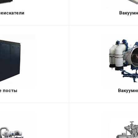
чеискатели
Вакуум
е посты
Вакуумн