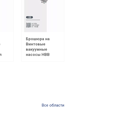
Брошюра на
е
Винтовые
вакуумные
л
насосы НВВ
Все области