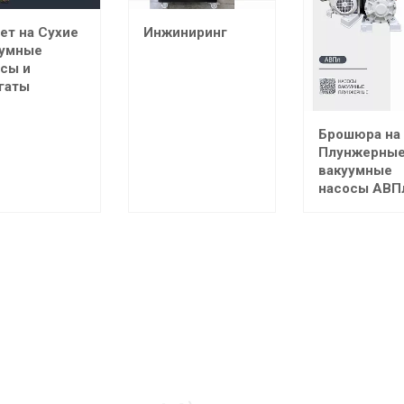
Инжиниринг
ет на Сухие
уумные
сы и
гаты
Брошюра на
Плунжерны
вакуумные
насосы АВП