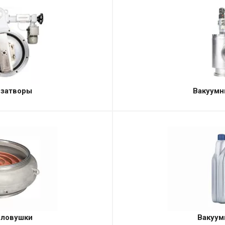
 затворы
Вакуумн
 ловушки
Вакуум