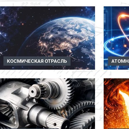
КОСМИЧЕСКАЯ ОТРАСЛЬ
АТОМН
Космическая отрасль Вакуумное оборудование
Атомная от
применяется в космической отрасли для
применяется
испытаний, научных иссле...