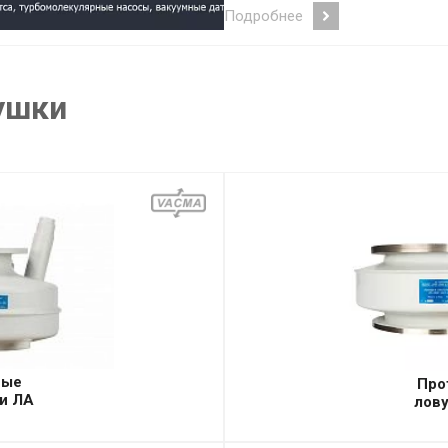
Подробнее
ушки
ные
Про
и ЛА
лов