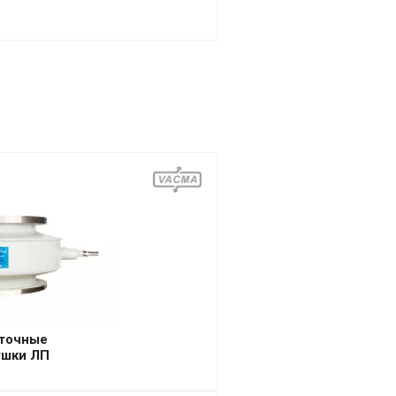
точные
ушки ЛП