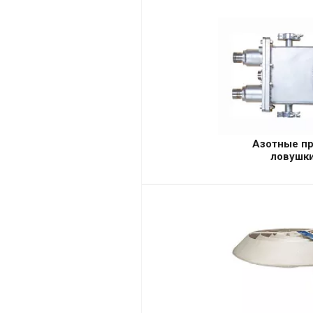
Азотные п
ловушк