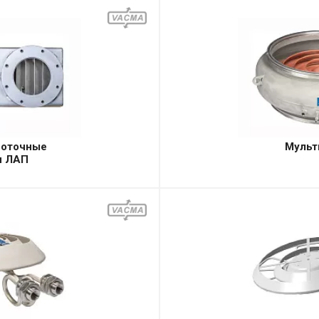
роточные
Мульт
и ЛАП