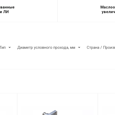
ованные
Маслоо
и ЛИ
увели
Тип
Диаметр условного прохода, мм
Страна / Произ