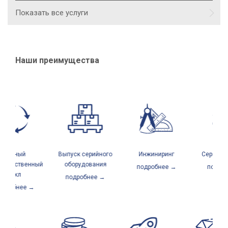
Показать все услуги
Наши преимущества
Полный
Выпуск серийного
Инжиниринг
Сервисный
водственный
оборудования
подробнее →
подробн
цикл
подробнее →
дробнее →