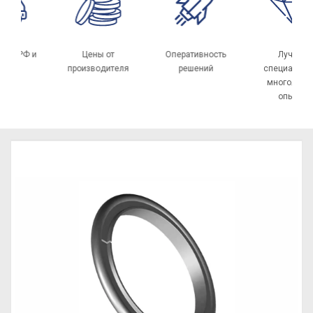
ка по РФ и
Цены от
Оперативность
Лучши
СНГ
производителя
решений
специалис
многолет
опыто