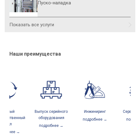
Пуско-наладка
Показать все услуги
Наши преимущества
олный
Выпуск серийного
Инжиниринг
Сервисный
водственный
оборудования
подробнее →
подробн
цикл
подробнее →
робнее →