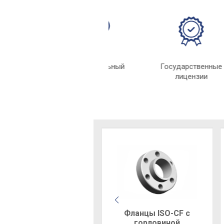
Индивидуальный
Государстве
подход
лицензи
Фланцы ISO-CF с
горловиной