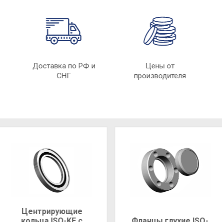
нные
Доставка по РФ и
Цены от
и
СНГ
производителя
Центрирующие
кольца ISO-KF с
Фланцы глухие ISO-