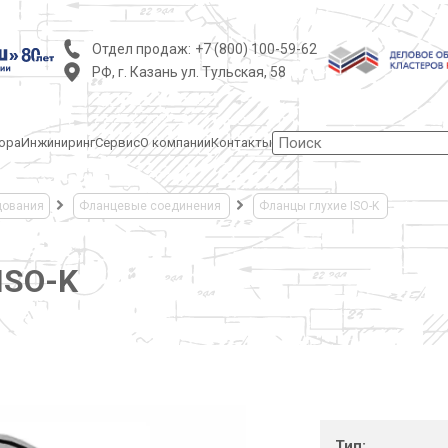
Отдел продаж:
+7 (800) 100-59-62
РФ, г. Казань ул. Тульская, 58
ора
Инжиниринг
Сервис
О компании
Контакты
дования
Фланцевые соединения
Фланцы глухие ISO-K
ISO-K
Тип: