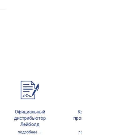
Официальный
Крупнейшее
дистрибьютор
производство в
Лейболд
России
подробнее →
подробнее →