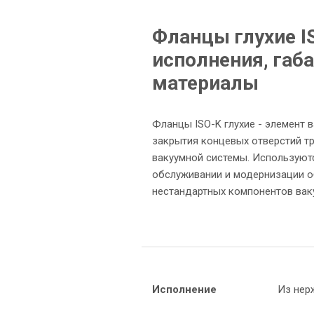
Фланцы глухие I
исполнения, габ
материалы
Фланцы ISO-K глухие - элемент 
закрытия концевых отверстий т
вакуумной системы. Используютс
обслуживании и модернизации об
нестандартных компонентов вак
Исполнение
Из нер