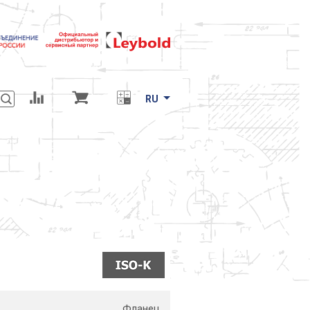
RU
Фланец