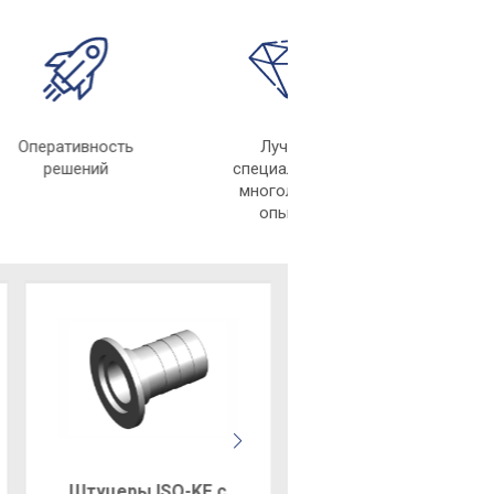
Оперативность
Лучшие
решений
специалисты с
многолетним
опытом
Штуцеры ISO-KF с