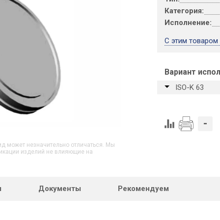
Категория:
Исполнение:
С этим товаром
Вариант испо
ISO-K 63
-
д может незначительно отличаться. Мы
икации изделий не влияющие на
ы
Документы
Рекомендуем