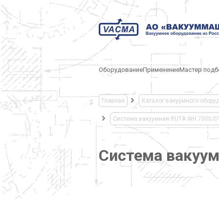
Оборудование
Применение
Мастер подб
Главная
Каталог вакуумного обору
Система вакуумная RUTA WH 7000/
Система вакуу