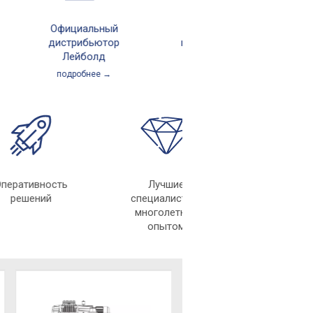
Официальный
Крупнейшее
дистрибьютор
производство в
Лейболд
России
подробнее →
подробнее →
Оперативность
Лучшие
решений
специалисты с
многолетним
опытом