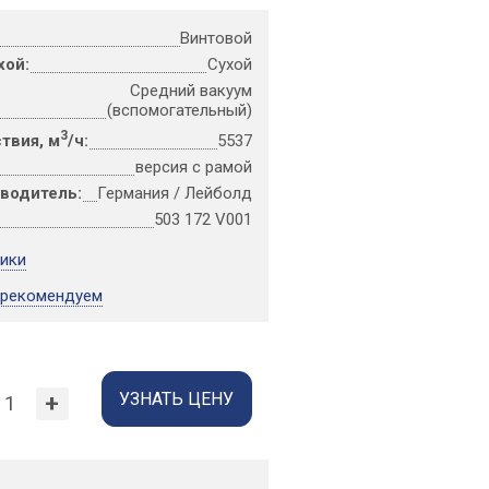
Винтовой
хой:
Сухой
Средний вакуум
(вспомогательный)
3
твия, м
/ч:
5537
версия с рамой
зводитель:
Германия / Лейболд
503 172 V001
тики
 рекомендуем
УЗНАТЬ ЦЕНУ
+