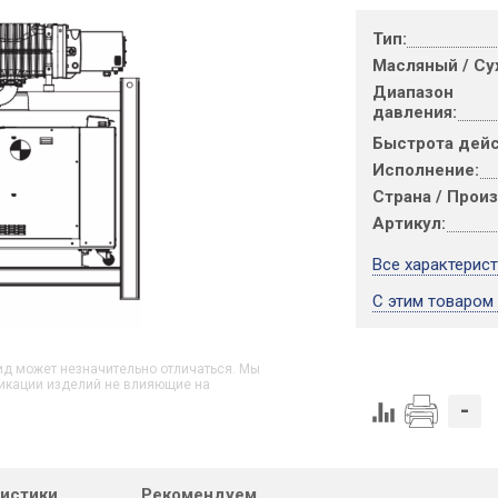
Тип:
Масляный / Су
Диапазон
давления:
Быстрота дейс
Исполнение:
Страна / Прои
Артикул:
Все характерис
С этим товаром
д может незначительно отличаться. Мы
икации изделий не влияющие на
-
ристики
Рекомендуем