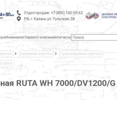
Отдел продаж:
+7 (800) 100-59-62
РФ, г. Казань ул. Тульская, 58
ора
Инжиниринг
Сервис
О компании
Контакты
дования
Вакуумные агрегаты
Сухие вакуумные агрегаты
DV1200/G
мная RUTA WH 7000/DV1200/