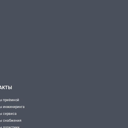
АКТЫ
ы приёмной
ы инжиниринга
ы сервиса
ты снабжения
ы логистики