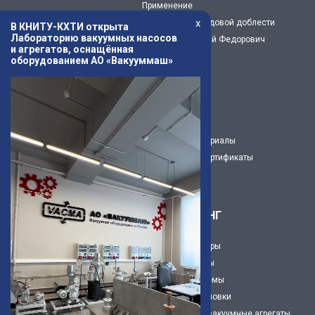
Применение
x
Предприятие трудовой доблести
В КНИТУ-КХТИ открыта
Лабораторию вакуумных насосов
Капустин Николай Федорович
и агрегатов, оснащённая
История
оборудованием АО «Вакууммаш»
Музей
Новости
Статьи
3Д модели
Рекламные материалы
Декларации и сертификаты
Карьера
ИНЖИНИРИНГ
Вакуумные камеры
Вакуумные посты
Вакуумнве системы
Вакуумные установки
Нестандартные вакуумные агрегаты