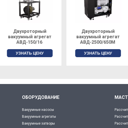
Двухроторный
Система вакуумная
вакуумный агрегат
RUTA WAU
АВД-2500/650М
501/SP250/A
УЗНАТЬ ЦЕНУ
УЗНАТЬ ЦЕНУ
ОБОРУДОВАНИЕ
МАСТ
Вакуумные насосы
Рассчит
Вакуумные агрегаты
Рассчит
Вакуумные затворы
Рассчит