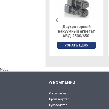
Двухроторный
Двухроторный
вакуумный агрегат
вакуумный агрегат
АВД-2500/650
АВД-150/16
УЗНАТЬ ЦЕНУ
УЗНАТЬ ЦЕНУ
NULL
О КОМПАНИИ
О компании
Производство
Руководство