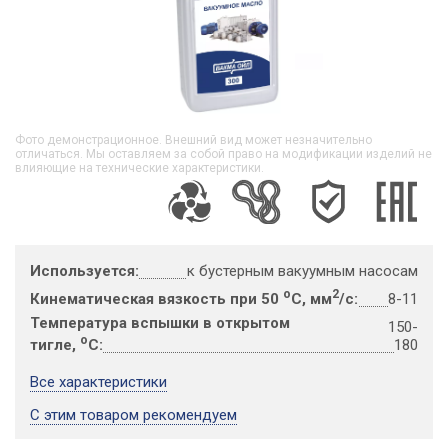
Фото демонстрационное. Внешний вид может незначительно
отличаться. Мы оставляем за собой право на модификации изделий не
влияющие на технические характеристики.
Используется:
к бустерным вакуумным насосам
о
2
Кинематическая вязкость при 50
С, мм
/с:
8-11
Температура вспышки в открытом
150-
о
тигле,
С:
180
Все характеристики
С этим товаром рекомендуем