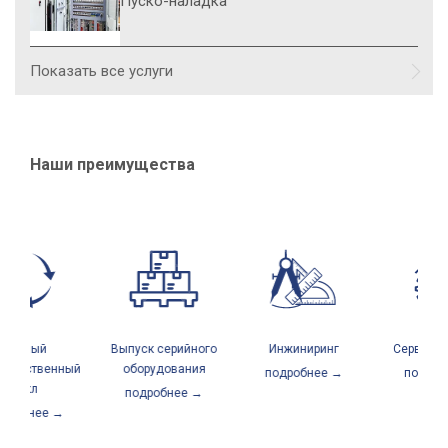
Пуско-наладка
Показать все услуги
Наши преимущества
олный
Выпуск серийного
Инжиниринг
Сервисный 
водственный
оборудования
подробнее →
подробн
цикл
подробнее →
робнее →