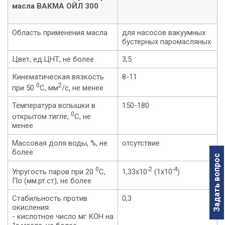
масла ВАКМА ОЙЛ 300
Область применения масла
для насосов вакуумных
бустерных паромасляных
Цвет, ед.ЦНТ, не более
3,5
Кинематическая вязкость
8-11
0
2
при 50
С, мм
/с, не менее
Температура вспышки в
150-180
0
открытом тигле,
С, не
менее
Массовая доля воды, %, не
отсутствие
более
Задать вопрос
0
-2
-4
Упругость паров при 20
С,
1,33х10
(1х10
)
По (мм.рт.ст), не более
Стабильность против
0,3
окисления:
- кислотное число мг КОН на