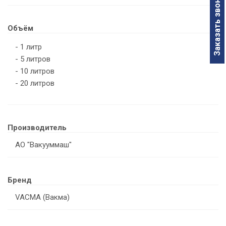
Заказать звонок
Объём
- 1 литр
- 5 литров
- 10 литров
У
- 20 литров
Производитель
АО "Вакууммаш"
Бренд
VACMA (Вакма)