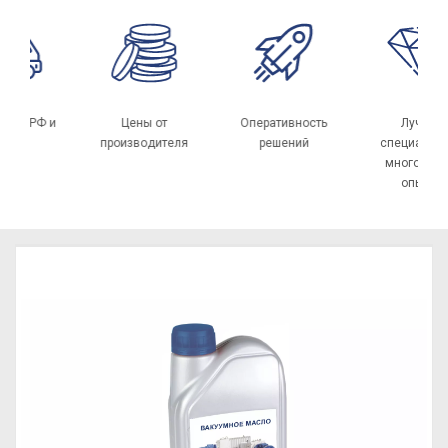
вка по РФ и
Цены от
Оперативность
Лучш
СНГ
производителя
решений
специали
многоле
опыт