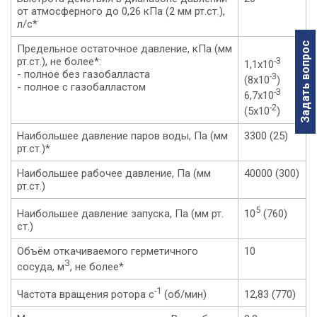
от атмосферного до 0,26 кПа (2 мм рт.ст.),
л/с*
Задать вопрос
Предельное остаточное давление, кПа (мм
рт.ст.), не более*:
-3
1,1х10
- полное без газобалласта
-3
(8х10
)
- полное с газобалластом
-3
6,7х10
-2
(5х10
)
Наибольшее давление паров воды, Па (мм
3300 (25)
рт.ст.)*
Наибольшее рабочее давление, Па (мм
40000 (300)
рт.ст.)
5
Наибольшее давление запуска, Па (мм рт.
10
(760)
ст.)
Объём откачиваемого герметичного
10
З
сосуда, м
, не более*
-1
Частота вращения ротора с
(об/мин)
12,83 (770)