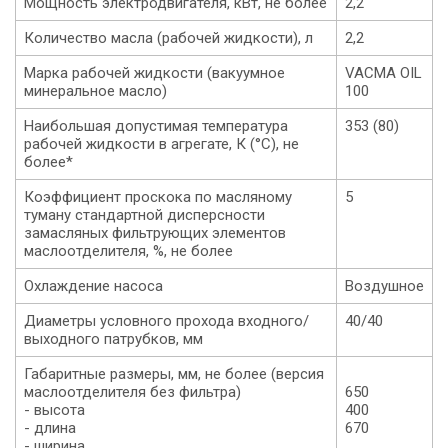
Мощность электродвигателя, кВт, не более
2,2
Количество масла (рабочей жидкости), л
2,2
Марка рабочей жидкости (вакуумное
VACMA OIL
минеральное масло)
100
Наибольшая допустимая температура
353 (80)
рабочей жидкости в агрегате, К (°С), не
более*
Коэффициент проскока по масляному
5
туману стандартной дисперсности
замасляных фильтрующих элементов
маслоотделителя, %, не более
Охлаждение насоса
Воздушное
Диаметры условного прохода входного/
40/40
выходного патрубков, мм
Габаритные размеры, мм, не более (версия
маслоотделителя без фильтра)
650
- высота
400
- длина
670
- ширина