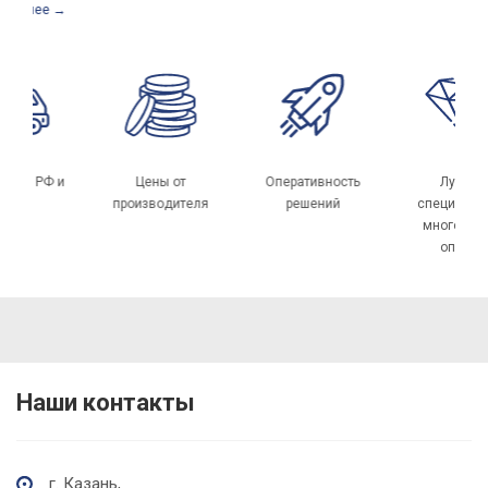
бнее →
тавка по РФ и
Цены от
Оперативность
Луч
СНГ
производителя
решений
специа
много
опы
Наши контакты
г. Казань,