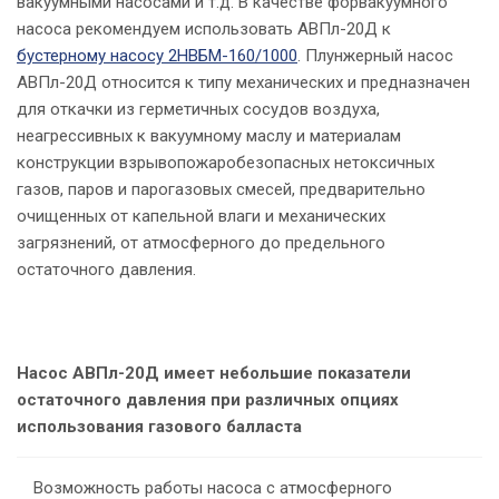
вакуумными насосами и т.д. В качестве форвакуумного
насоса рекомендуем использовать АВПл-20Д к
бустерному насосу 2НВБМ-160/1000
. Плунжерный насос
р
АВПл-20Д относится к типу механических и предназначен
для откачки из герметичных сосудов воздуха,
р
неагрессивных к вакуумному маслу и материалам
конструкции взрывопожаробезопасных нетоксичных
газов, паров и парогазовых смесей, предварительно
с
очищенных от капельной влаги и механических
загрязнений, от атмосферного до предельного
остаточного давления.
Насос АВПл-20Д имеет небольшие показатели
остаточного давления при различных опциях
использования газового балласта
Возможность работы насоса с атмосферного