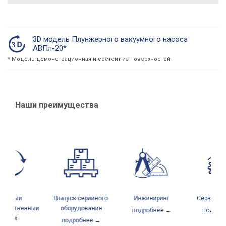
3D модель Плунжерного вакуумного насоса
АВПл-20*
* Модель демонстрационная и состоит из поверхностей
Наши преимущества
лный
Выпуск серийного
Инжиниринг
Сервисный ц
дственный
оборудования
подробнее →
подробнее
икл
подробнее →