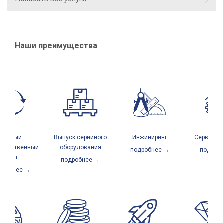
Наши преимущества
олный
Выпуск серийного
Инжиниринг
Сервисный 
одственный
оборудования
подробнее →
подробне
цикл
подробнее →
обнее →