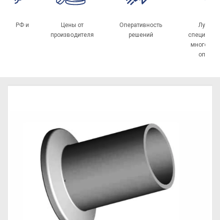
авка по РФ и
Цены от
Оперативность
Лучш
СНГ
производителя
решений
специал
многол
опыт