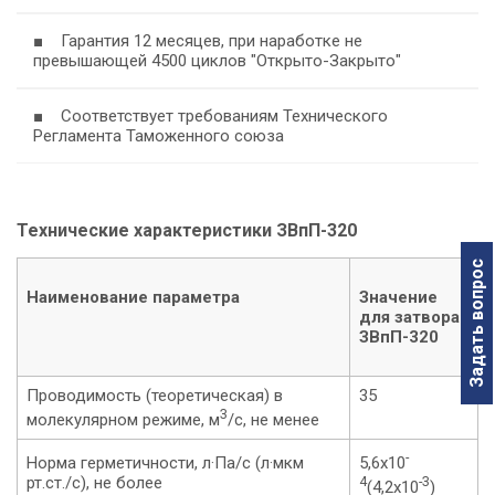
■ Гарантия 12 месяцев, при наработке не
превышающей 4500 циклов "Открыто-Закрыто"
■ Соответствует требованиям Технического
Регламента Таможенного союза
Технические характеристики ЗВпП-320
Задать вопрос
Наименование параметра
Значение
для
затвора
ЗВпП-320
Проводимость (теоретическая) в
35
3
молекулярном режиме, м
/с, не менее
-
Норма герметичности, л·Па/c (л·мкм
5,6х10
рт.ст./c), не более
4
-3
(4,2х10
)