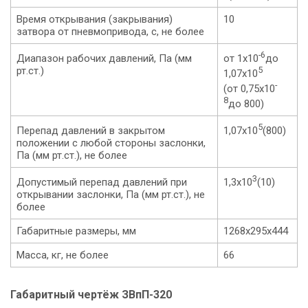
Время открывания (закрывания)
10
затвора от пневмопривода, с, не более
-6
Диапазон рабочих давлений, Па (мм
от 1х10
до
рт.ст.)
5
1,07х10
-
(от 0,75х10
8
до 800)
5
Перепад давлений в закрытом
1,07х10
(800)
положении с любой стороны заслонки,
Па (мм рт.ст.), не более
3
Допустимый перепад давлений при
1,3х10
(10)
открывании заслонки, Па (мм рт.ст.), не
более
Габаритные размеры, мм
1268х295х444
Масса, кг, не более
66
Габаритный чертёж ЗВпП-320