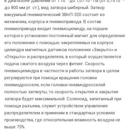
в диапазоне давлений от 1·10
до 1,07·10
Па (от 0,75·10
до 800 мм рт. ст.), вид затвора шиберный. Затвор
вакуумный пневматический ЗВпП-320 состоит из
механизма, корпуса и пневмопривода. В состав
пневмопривода входит пневмоцилиндр, на поршне
которого установлен постоянный магнит для определения
его положения с помощью закрепляемых на корпусе
цилиндра магнитных датчиков положения «Закрыто» и
«Открыто» и распределителя, в который осуществляется
подача сжатого воздуха через фитинг. Скорость
пневмоцилиндра в частности и работы затвора в целом
регулируются при помощи вращения головки
пневмодросселя, если головки пневмодросселей
полностью затянуты, то скорость открытия и закрытия
затвора будет максимальной. Соленоид, запитанный при
У
помощи разъема, служит устройством управления
распределителем и применим в стандартных условиях
производства, где относительная влажность воздуха не
выше 75%.