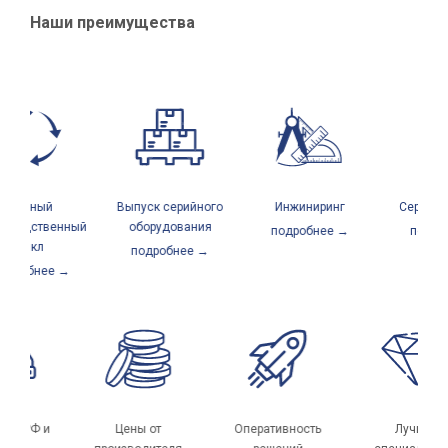
Наши преимущества
Полный
Выпуск серийного
Инжиниринг
Сервисный
водственный
оборудования
подробнее →
подробн
цикл
подробнее →
робнее →
вка по РФ и
Цены от
Оперативность
Лучши