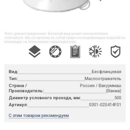
Фото демонстрационное. Внешний вид может незначительно
отличаться. Мы оставляем за собой право на модификации изделий не
влияющие на технические характеристики.
Вид:
Бесфланцевая
Тип:
Маслоотражатель
Страна /
Россия / Вакууммаш
Производитель:
(Вакма)
Диаметр условного прохода, мм:
500
Артикул:
0301-02S414F01
С этим товаром рекомендуем