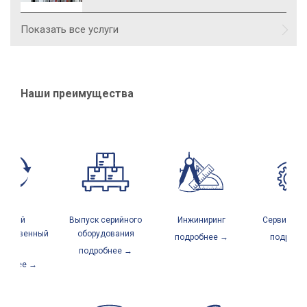
Показать все услуги
Наши преимущества
лный
Выпуск серийного
Инжиниринг
Сервисный ц
дственный
оборудования
подробнее →
подробне
икл
подробнее →
обнее →