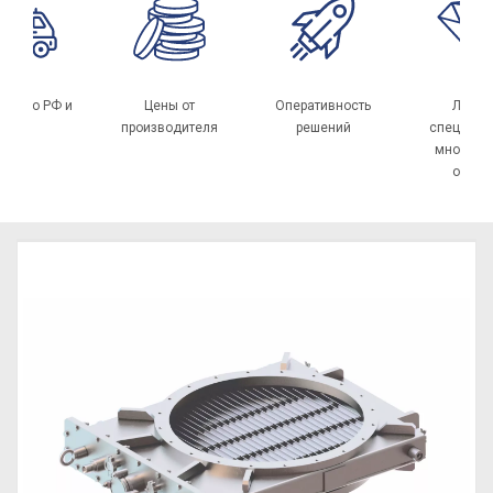
авка по РФ и
Цены от
Оперативность
Луч
СНГ
производителя
решений
специал
многол
опы