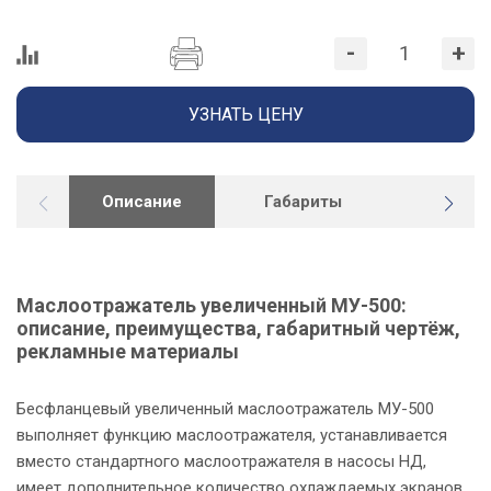
-
+
УЗНАТЬ ЦЕНУ
Описание
Габариты
Докуме
Маслоотражатель увеличенный МУ-500:
описание, преимущества, габаритный чертёж,
рекламные материалы
Бесфланцевый увеличенный маслоотражатель МУ-500
выполняет функцию маслоотражателя, устанавливается
вместо стандартного маслоотражателя в насосы НД,
имеет дополнительное количество охлаждаемых экранов