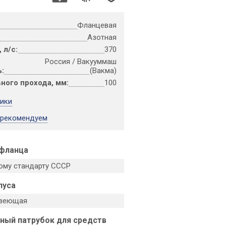
Фланцевая
Азотная
 л/с:
370
Россия / Вакууммаш
:
(Вакма)
ного прохода, мм:
100
тики
 рекомендуем
 фланца
ому стандарту СССР
пуса
авеющая
ный патрубок для средств