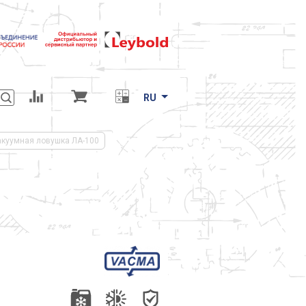
RU
акуумная ловушка ЛА-100