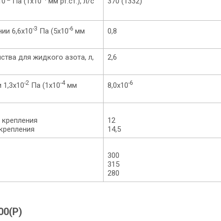
10
Па (1х10
мм рт.ст.), л/с
370 (1332)
-3
-6
ии 6,6х10
Па (5х10
мм
0,8
тва для жидкого азота, л,
2,6
-2
-4
-6
 1,3х10
Па (1х10
мм
8,0х10
х крепления
12
 крепления
14,5
300
315
280
00(Р)