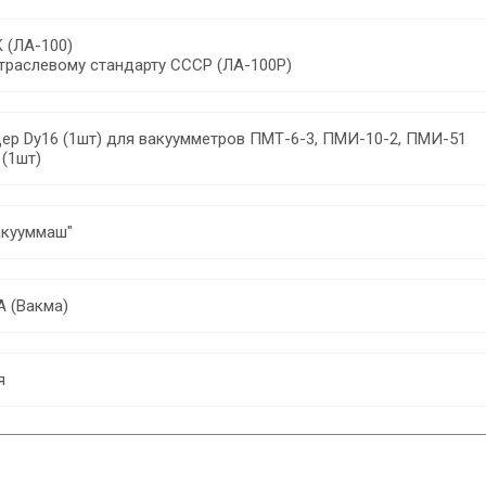
K (ЛА-100)
отраслевому стандарту СССР (ЛА-100Р)
цер Dy16 (1шт) для вакуумметров ПМТ-6-3, ПМИ-10-2, ПМИ-51
 (1шт)
акууммаш"
 (Вакма)
я