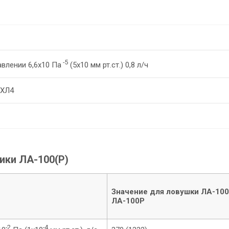
)
-5
влении 6,6х10 Па
(5х10 мм рт.ст.) 0,8 л/ч
УХЛ4
ики ЛА-100(Р)
Значение
для ловушки ЛА-100
ЛА-100Р
-2
-4