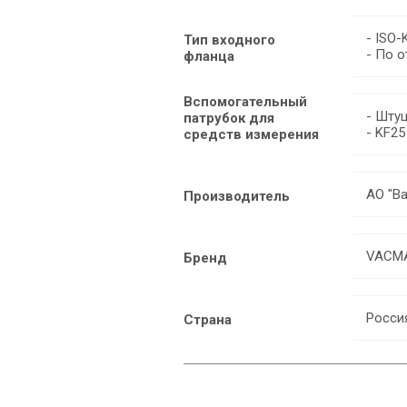
- ISO-
Тип входного
- По 
фланца
Вспомогательный
- Шту
патрубок для
- KF25
средств измерения
АО "В
Производитель
VACMA
Бренд
Росси
Страна