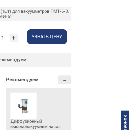
 (1шт) для вакуумметров ПМТ-6-3,
ПМИ-51
УЗНАТЬ ЦЕНУ
+
екомендуем
Рекомендуем
Наименование параметра
Проводимость при давлени
3
(м
/ч), не менее
Диффузионный
Расход жидкого азота при 
высоковакуумный насос