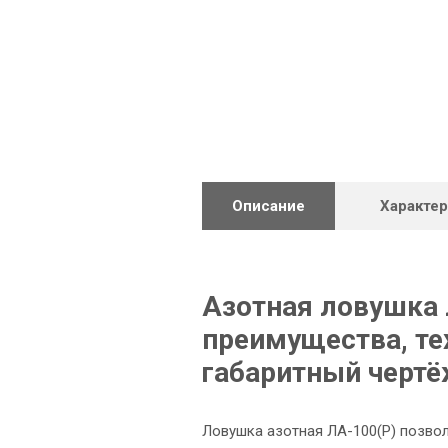
Описание
Характе
Азотная ловушка 
преимущества, те
габаритный черт
Ловушка азотная ЛА-100(Р) позво