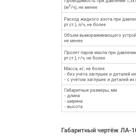
Проводимость при давлении 1,3х
3
(м
/ч), не менее
Расход жидкого азота при давлен
рт.ст.), л/ч, не более
Объем вымораживающего устройс
не менее
Пролет паров масла при давлении
рт.ст.), г/ч, не более
Масса, кг, не более
- без учёта заглушек и деталей и
- с учётом заглушек и деталей их
Габаритные размеры, мм
- длина
- ширина
- высота
Габаритный чертёж ЛА-1