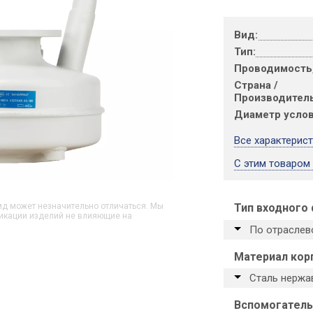
Вид:
Тип:
Проводимость,
Страна /
Производитель
Диаметр услов
Все характерис
С этим товаром
Тип входного
д может незначительно отличаться. Мы
икации изделий не влияющие на
По отраслев
Материал кор
Сталь нерж
Вспомогатель