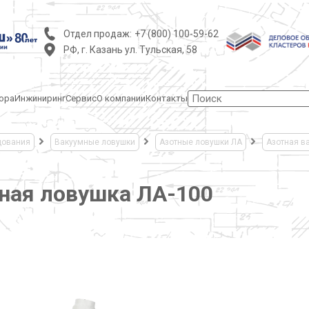
Отдел продаж:
+7 (800) 100-59-62
РФ, г. Казань ул. Тульская, 58
ора
Инжиниринг
Сервис
О компании
Контакты
дования
Вакуумные ловушки
Азотные ловушки ЛА
Азотная в
мная ловушка ЛА-100