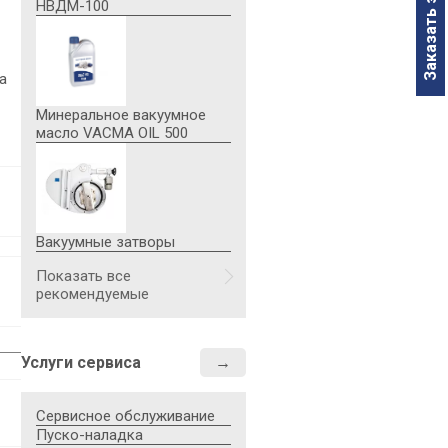
Заказать звонок
рт.ст.), л/ч, не более
НВДМ-100
Объем вымораживающего ус
не менее
а
Пролет паров масла при да
рт.ст.), г/ч, не более
Минеральное вакуумное
масло VACMA OIL 500
Масса, кг, не более
- без учета заглушек и дет
- с учетом заглушек и дета
Габаритные размеры, мм
- длина
Вакуумные затворы
- ширина
- высота
Показать все
рекомендуемые
Услуги сервиса
Сервисное обслуживание
Пуско-наладка