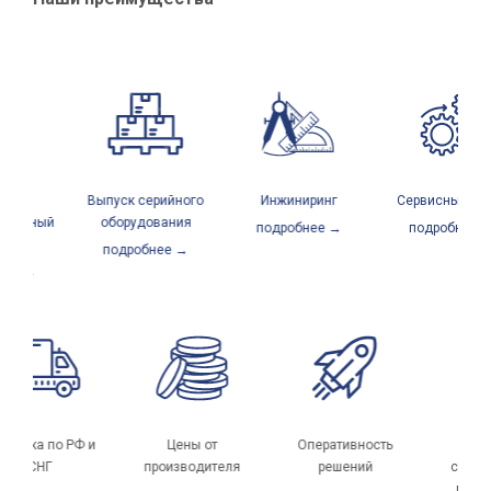
й
Выпуск серийного
Инжиниринг
Сервисный цент
венный
оборудования
подробнее →
подробнее →
подробнее →
ее →
Доставка по РФ и
Цены от
Оперативность
СНГ
производителя
решений
спец
мно