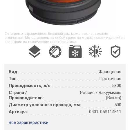
Фото демонстрационное. Внешний вид может незначительно
отличаться. Мы оставляем за собой право на модификации изделий не
влияющие на технические характеристики.
Вид:
Фланцевая
Тип:
Проточная
Проводимость, л/с:
5800
Страна /
Россия / Вакууммаш
Производитель:
(Вакма)
Диаметр условного прохода, мм:
500
Артикул:
0401-05S114F11
Все характеристики