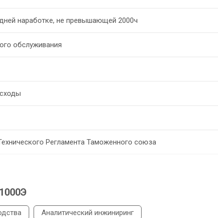
едней наработке, не превышающей 2000ч
ого обслуживания
асходы
Технического Регламента Таможенного союза
1000Э
одства
Аналитический инжиниринг