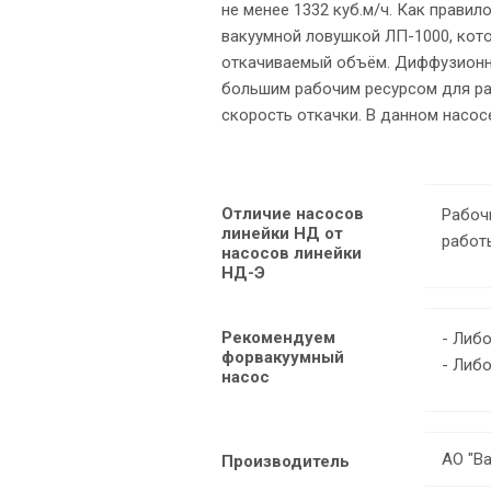
не менее 1332 куб.м/ч. Как прави
вакуумной ловушкой ЛП-1000, кот
откачиваемый объём. Диффузионн
большим рабочим ресурсом для раб
скорость откачки. В данном насос
Отличие насосов
Рабоч
линейки НД от
работ
насосов линейки
НД-Э
Рекомендуем
- Либ
форвакуумный
- Либ
насос
АО "В
Производитель