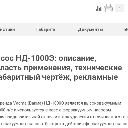
-
ристики
Габариты
Документы
В
ос НД-1000Э: описание,
ласть применения, технические
габаритный чертёж, рекламные
ренда Vacma (Вакма) НД-1000Э является высоковакуумным
0 л/с и используется в паре с форвакуумным насосом.
я предварительной откачки и для удаления откачиваемого газ
о вакуумного насоса, быстрота действия форвакуумного насо