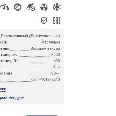
Паромасляный (Диффузионный)
хой:
Масляный
ения:
Высокий вакуум
вия, л/с:
28000
тания, В:
400
:
21,6
фланца:
ISO-F
0204-1018F2210
тики
 рекомендуем