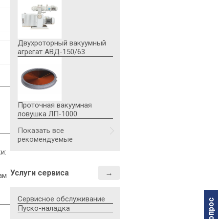
Габаритные размеры, мм, н
- высота
- длина
- ширина
Двухроторный вакуумный
агрегат АВД-150/63
ПРИМЕЧАНИЕ:
* Понижение напряжения п
** Без заглушек и деталей 
*** Без заглушек, деталей 
Проточная вакуумная
ловушка ЛП-1000
Показать все
рекомендуемые
и:
Услуги сервиса
ам
Сервисное обслуживание
Пуско-наладка