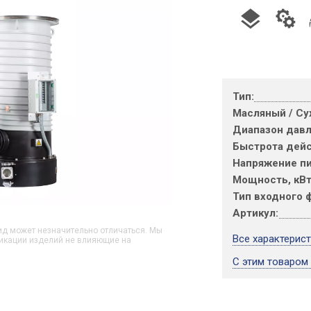
Тип:
Масляный / Су
Диапазон давл
Быстрота дейст
Напряжение пи
Мощность, кВт
Тип входного 
Артикул:
д может незначительно отличаться. Мы
Все характерис
икации изделий не влияющие на
С этим товаром