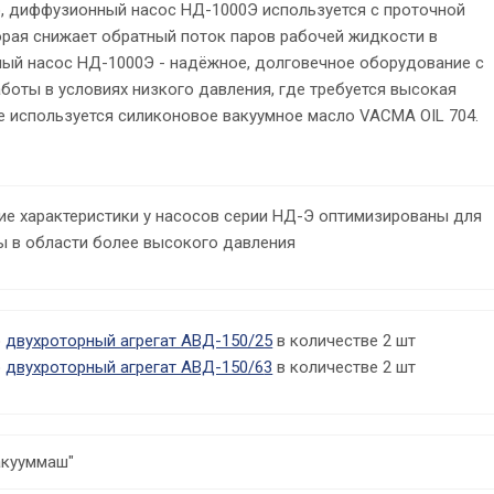
ло, диффузионный насос НД-1000Э используется с проточной
орая снижает обратный поток паров рабочей жидкости в
ый насос НД-1000Э - надёжное, долговечное оборудование с
оты в условиях низкого давления, где требуется высокая
е используется силиконовое вакуумное масло VACMA OIL 704.
ие характеристики у насосов серии НД-Э оптимизированы для
ы в области более высокого давления
о
двухроторный агрегат АВД-150/25
в количестве 2 шт
о
двухроторный агрегат АВД-150/6
3
в количестве 2 шт
акууммаш"