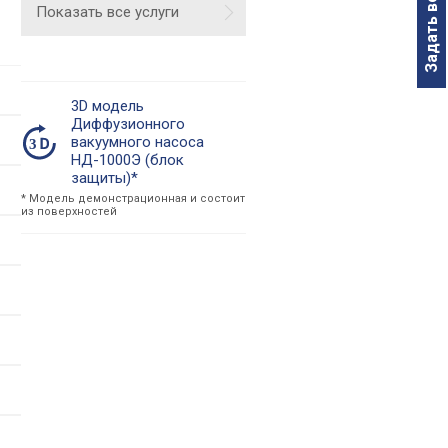
Задать вопрос
Показать все услуги
3D модель
Диффузионного
вакуумного насоса
НД-1000Э (блок
защиты)*
* Модель демонстрационная и состоит
из поверхностей