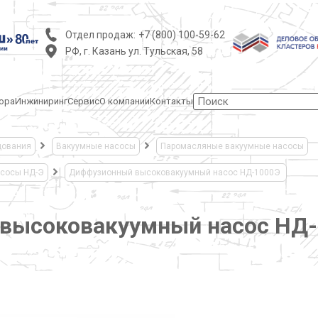
Отдел продаж:
+7 (800) 100-59-62
РФ, г. Казань ул. Тульская, 58
ора
Инжиниринг
Сервис
О компании
Контакты
дования
Вакуумные насосы
Паромасляные вакуумные насосы
сосы НД-Э
Диффузионный высоковакуумный насос НД-1000Э
высоковакуумный насос НД