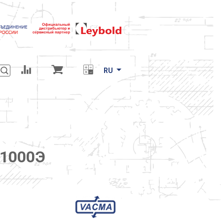
RU
-1000Э