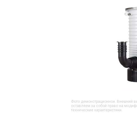
Фото демонстрационное. Внешний ви
оставляем за собой право на модиф
технические характеристики.