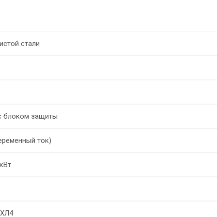
истой стали
c блоком защиты
еременный ток)
кВт
УХЛ4