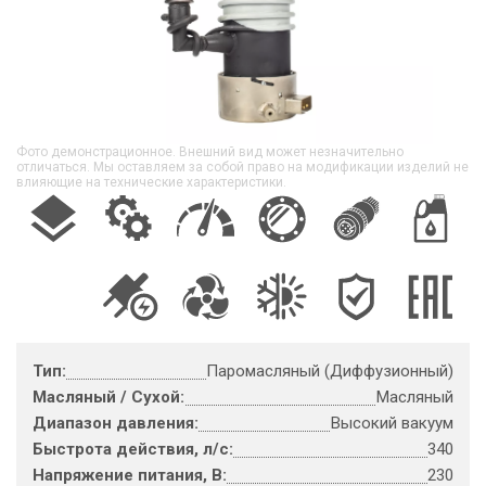
Фото демонстрационное. Внешний вид может незначительно
отличаться. Мы оставляем за собой право на модификации изделий не
влияющие на технические характеристики.
Тип:
Паромасляный (Диффузионный)
Масляный / Сухой:
Масляный
Диапазон давления:
Высокий вакуум
Быстрота действия, л/с:
340
Напряжение питания, В:
230