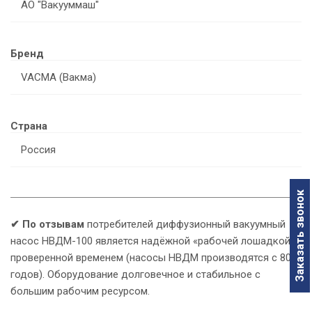
АО "Вакууммаш"
Бренд
VACMA (Вакма)
Страна
Россия
Заказать звонок
✔
По отзывам
потребителей диффузионный вакуумный
насос НВДМ-100 является надёжной «рабочей лошадкой»,
У
проверенной временем (насосы НВДМ производятся с 80х
годов). Оборудование долговечное и стабильное с
большим рабочим ресурсом.