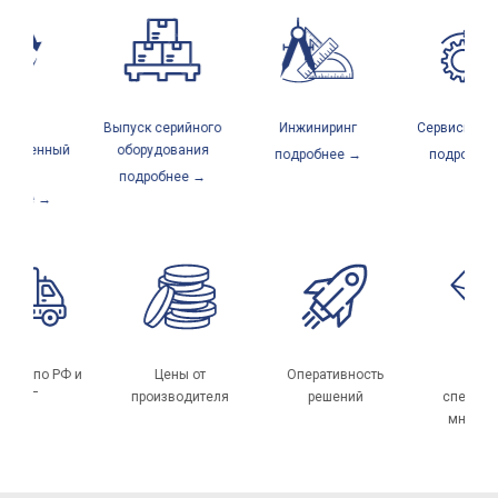
ый
Выпуск серийного
Инжиниринг
Сервисный цен
твенный
оборудования
подробнее →
подробнее →
л
подробнее →
нее →
оставка по РФ и
Цены от
Оперативность
Л
СНГ
производителя
решений
спец
мног
о