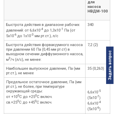
для
насоса
НВДМ-100
Быстрота действия в диапазоне рабочих
340
-4
-1
давлений: от 6,6х10
до 1,3х10
Па (от
-6
-3
5х10
до 1х10
мм рт.ст.), л/с
Быстрота действия форвакуумного насоса
7,2 (2)
при давлении 60 Па (0,45 мм рт.ст) в
Задать вопрос
выходном сечении диффузионного насоса,
3
м
/ч (л/с), не менее:
Наибольшее выпускное давление, Па (мм
35 (0,263)
рт.ст.), не менее
Предельное остаточное давление, Па (мм
рт.ст.), не более, при температуре
окружающей среды:
-5
6,6х10
0
0
от +10
С до +25
С включ.
-7
(5х10
)
0
0
св.+25
С до +45
С включ.
-4
6,6х10
-6
(5х10
)