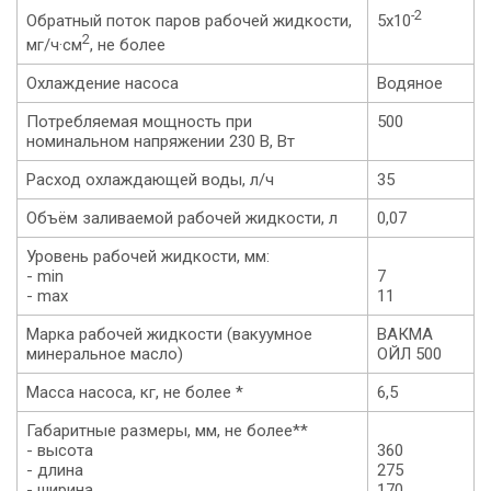
-2
Обратный поток паров рабочей жидкости,
5х10
2
мг/ч·см
, не более
Охлаждение насоса
Водяное
Потребляемая мощность при
500
номинальном напряжении 230 В, Вт
Расход охлаждающей воды, л/ч
35
Объём заливаемой рабочей жидкости, л
0,07
Уровень рабочей жидкости, мм:
- min
7
- max
11
Марка рабочей жидкости (вакуумное
ВАКМА
минеральное масло)
ОЙЛ 500
Масса насоса, кг, не более *
6,5
Габаритные размеры, мм, не более**
- высота
360
- длина
275
- ширина
170