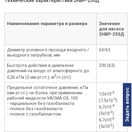
Технические характеристики 2НВР-250Д
Наименование параметра и размера
Значение
для насоса
2НВР-250Д
Диаметр условного прохода входного /
63/63
выходного патрубков, мм
Быстрота действия в диапазоне
230 (63)
давлений на входе от атмосферного до
3
0,26 кПа (2 мм рт.ст.), м
/ч (л/с)
Предельное остаточное давление, кПа
Задать вопрос
(мм рт.ст.), не более, при применении
-5
1,0х10
рабочей жидкости VACMA OIL 100
-5
(7,5х10
)
- парциальное без газобалласта
-4
6,7х10
- полное без газобалласта
-3
(5х10
)
- полное с газобалластом
-3
6,7х10
-2
(5х10
)