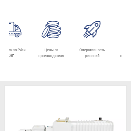
 →
Доставка по РФ и
Цены от
Оперативность
СНГ
производителя
решений
сп
м