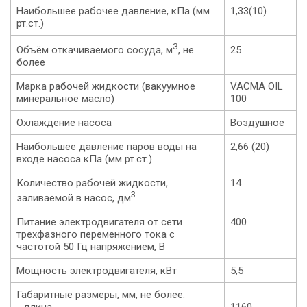
Наибольшее рабочее давление, кПа (мм
1,33(10)
рт.ст.)
З
Объём откачиваемого сосуда, м
, не
25
более
Марка рабочей жидкости (вакуумное
VACMA OIL
минеральное масло)
100
Охлаждение насоса
Воздушное
Наибольшее давление паров воды на
2,66 (20)
входе насоса кПa (мм рт.ст.)
Количество рабочей жидкости,
14
3
заливаемой в насос, дм
Питание электродвигателя от сети
400
трехфазного переменного тока с
частотой 50 Гц напряжением, В
Мощность электродвигателя, кВт
5,5
Габаритные размеры, мм, не более:
- длина
1160