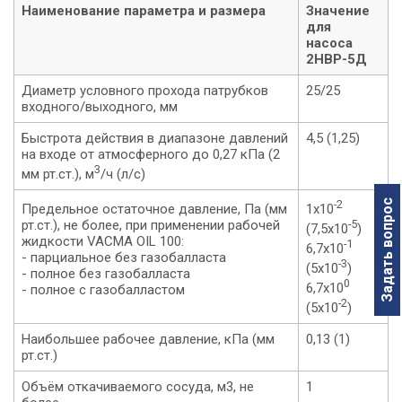
Наименование параметра и размера
Значение
для
насоса
2НВР-5Д
Диаметр условного прохода патрубков
25/25
входного/выходного, мм
Быстрота дeйствия в диaпазоне давлений
4,5 (1,25)
на входе от атмосферного до 0,27 кПа (2
3
мм рт.ст.), м
/ч (л/с)
-2
Задать вопрос
Предельное остаточное давление, Па (мм
1х10
рт.ст.), не более, при применении рабочей
-5
(7,5х10
)
жидкости VACMA OIL 100:
-1
6,7х10
- парциальное без газобалласта
-3
(5х10
)
- полное без газобалласта
0
6,7х10
- полное с газобалластом
-2
(5х10
)
Наибольшее рабочее давление, кПа (мм
0,13 (1)
рт.ст.)
Объём откачиваемого сосуда, м3, не
1