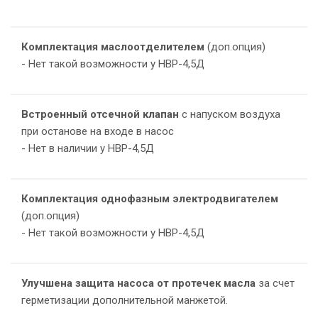
Комплектация маслоотделителем
(доп.опция)
- Нет такой возможности у НВР-4,5Д
Встроенный отсечной клапан
с напуском воздуха
при останове на входе в насос
- Нет в наличии у НВР-4,5Д
Комплектация однофазным электродвигателем
(доп.опция)
- Нет такой возможности у НВР-4,5Д
Улучшена защита насоса от протечек масла
за счет
У
герметизации дополнительной манжетой.