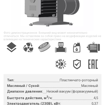
Фото демонстрационное. Внешний вид может незначительно
отличаться. Мы оставляем за собой право на модификации изделий не
влияющие на технические характеристики.
Тип:
Пластинчато-роторный
Масляный / Сухой:
Масляный
Диапазон давления:
Низкий вакуум (форвакуумный)
3
Быстрота действия, м
/ч:
4,5
Электродвигатель (230В), кВт:
0,37