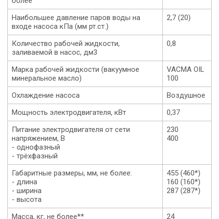
более
Наибольшее давление паров воды на
2,7 (20)
входе насоса кПa (мм рт.ст.)
Количество рабочей жидкости,
0,8
заливаемой в насос, дм3
Марка рабочей жидкости (вакуумное
VACMA OIL
минеральное масло)
100
Охлаждение насоса
Воздушное
Мощность электродвигателя, кВт
0,37
Питание электродвигателя от сети
230
напряжением, В
400
- однофазный
- трёхфазный
Габаритные размеры, мм, не более:
455 (460*)
- длина
160 (160*)
- ширина
287 (287*)
- высота
Масса, кг, не более**
24