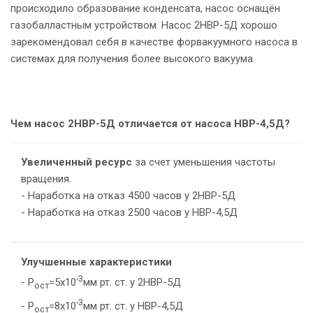
происходило образование конденсата, насос оснащён
газобалластным устройством. Насос 2НВР-5Д хорошо
р
зарекомендовал себя в качестве форвакуумного насоса в
системах для получения более высокого вакуума.
Чем насос 2НВР-5Д отличается от насоса НВР-4,5Д?
Увеличенный ресурс
за счет уменьшения частоты
вращения.
- Наработка на отказ 4500 часов у 2НВР-5Д
- Наработка на отказ 2500 часов у НВР-4,5Д
Улучшенные характеристики
-3
- Р
=5х10
мм рт. ст. у 2НВР-5Д
ост
-3
- Р
=8х10
мм рт. ст. у НВР-4,5Д
ост